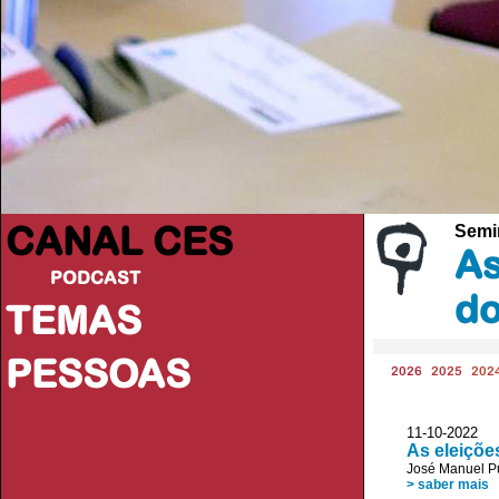
CANAL CES
Semi
As
PODCAST
do
TEMAS
PESSOAS
2026
2025
202
11-10-20
As eleições
José Manuel P
> saber mais