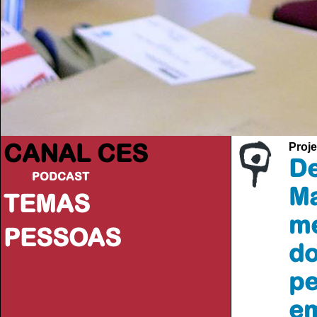
CANAL CES
Proje
De
PODCAST
Ma
TEMAS
me
PESSOAS
do
pe
em