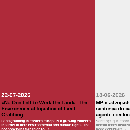
22-07-2026
18-06-2026 
«No One Left to Work the Land»: The
MP e advogado
Environmental Injustice of Land
sentença do c
Grabbing
agente conden
Land grabbing in Eastern Europe is a growing concern
Sentença que conde
in terms of both environmental and human rights. The
deixou todos insatis
post-socialist transition to(...)
pode continuar(...)