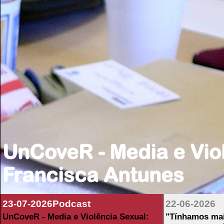
UnCoveR - Media e Viol
Francisca Antunes
23-07-2026
Podcast
22-06-2026 
UnCoveR - Media e Violência Sexual:
"Tínhamos mai