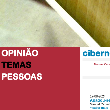
OPINIÃO
cibern
TEMAS
Manuel Carv
PESSOAS
17-08-2024 
Apagou-se
Manuel Carval
> saber mais