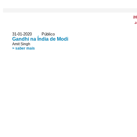
2
J
31-01-2020 Público
Gandhi na Índia de Modi
Amit Singh
> saber mais