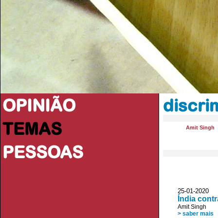
OPINIÃO
discri
TEMAS
Amit Singh
PESSOAS
25-01-2020
Índia contr
Amit Singh
> saber mais