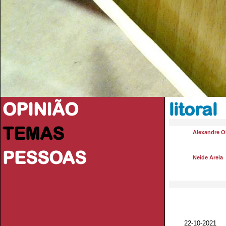
OPINIÃO
litoral
TEMAS
Alexandre Ol
PESSOAS
Neide Areia
22-10-2021 