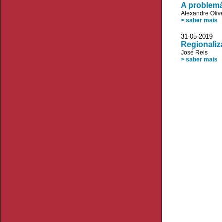
A problemá
Alexandre Oliv
> saber mais
31-05-2019 
Regionaliz
José Reis
> saber mais