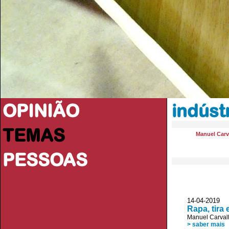
OPINIÃO
indúst
TEMAS
Manuel Carv
PESSOAS
14-04-2019 
Rapa, tira 
Manuel Carval
> saber mais