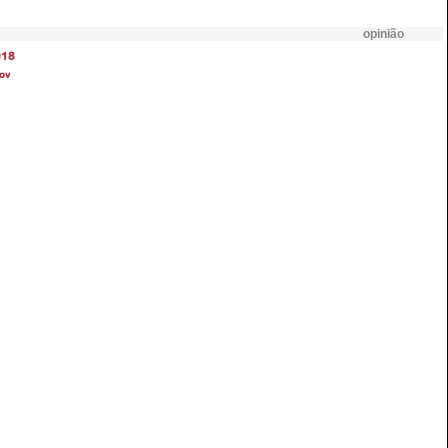
opinião
018
ov