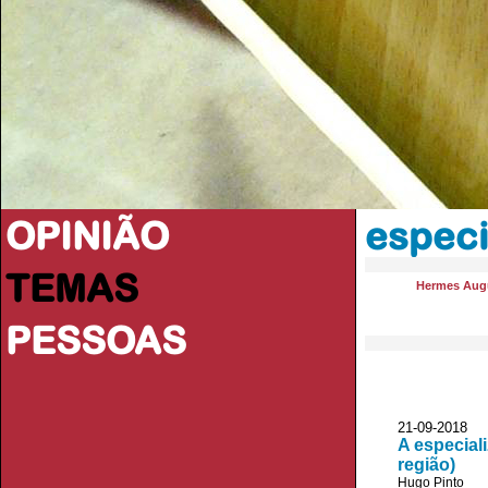
OPINIÃO
especi
TEMAS
Hermes Aug
PESSOAS
21-09-2018 
A especial
região)
Hugo Pinto