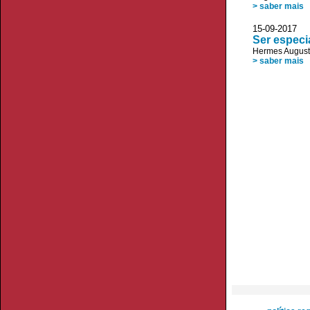
> saber mais
15-09-2017
Ser especi
Hermes August
> saber mais