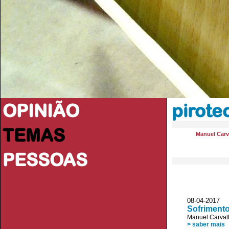
OPINIÃO
pirote
TEMAS
Manuel Carv
PESSOAS
08-04-2017 
Sofriment
Manuel Carval
> saber mais