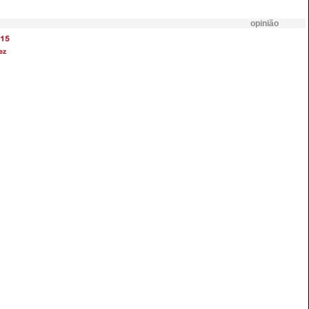
opinião
15
ez