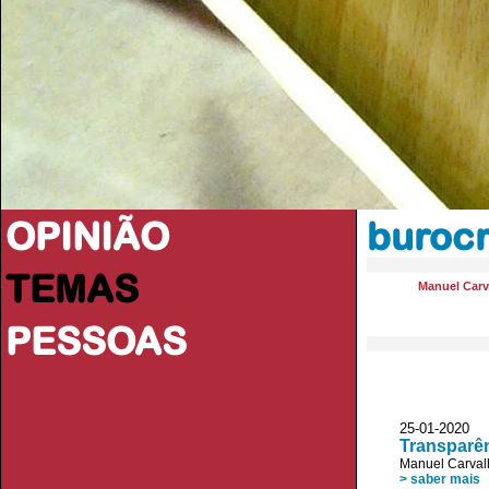
OPINIÃO
burocr
TEMAS
Manuel Carv
PESSOAS
25-01-2020 
Transparên
Manuel Carval
> saber mais