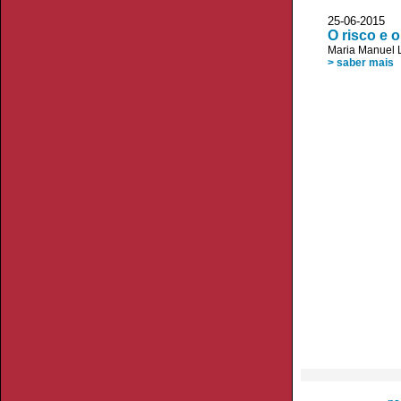
25-06-2015
O risco e o
Maria Manuel 
> saber mais