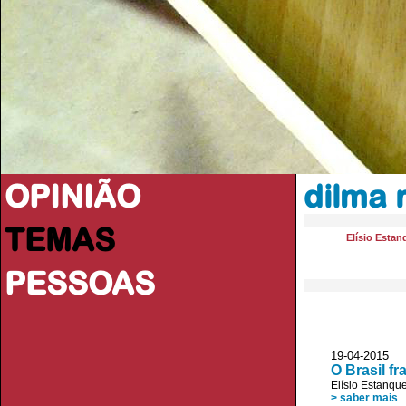
OPINIÃO
dilma 
TEMAS
Elísio Estan
PESSOAS
19-04-2015
O Brasil fr
Elísio Estanqu
> saber mais