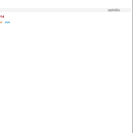
opinião
14
ul
Jun