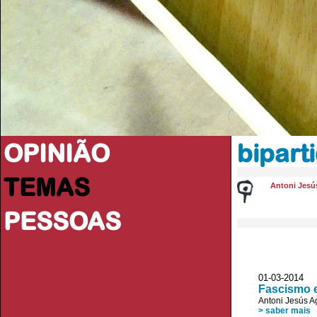
OPINIÃO
bipart
TEMAS
Antoni Jesú
PESSOAS
01-03-2014 
Fascismo e
Antoni Jesús A
> saber mais