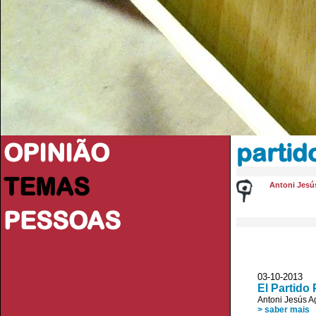
OPINIÃO
partid
TEMAS
Antoni Jesú
PESSOAS
03-10-2013 D
El Partido
Antoni Jesús A
> saber mais