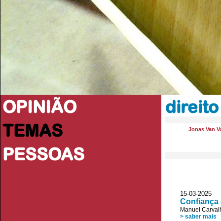
OPINIÃO
direito
TEMAS
Jonas Van V
PESSOAS
15-03-2025 
Confiança
Manuel Carvalh
> saber mais