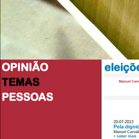
OPINIÃO
eleiçõ
TEMAS
Manuel Carv
PESSOAS
20-07-2013 
Pela dign
Manuel Carval
> saber mais