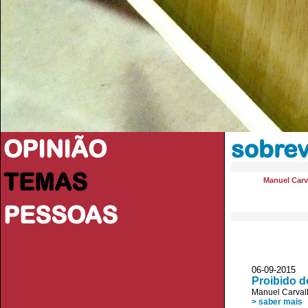
OPINIÃO
sobrev
TEMAS
Manuel Carv
PESSOAS
06-09-2015 
Proibido de
Manuel Carval
> saber mais