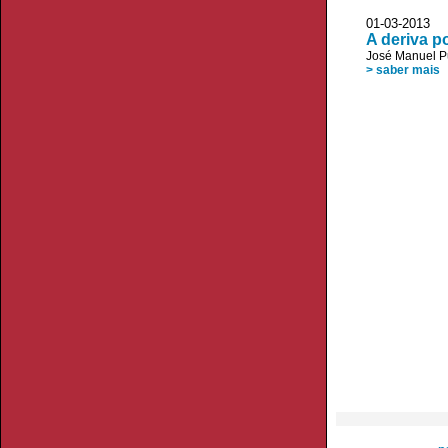
01-03-2013 
A deriva p
José Manuel P
> saber mais