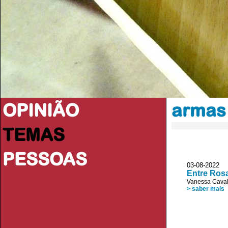
OPINIÃO
armas
TEMAS
PESSOAS
03-08-2022
Entre Ros
Vanessa Caval
> saber mais