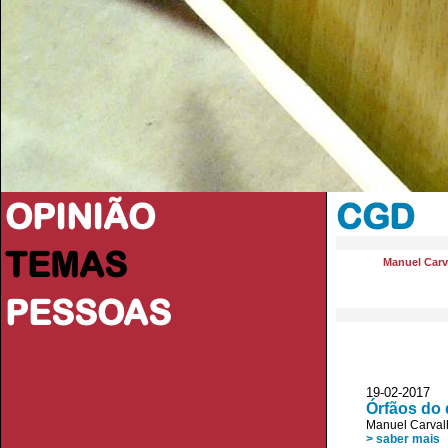
OPINIÃO
CGD
TEMAS
Manuel Carv
PESSOAS
19-02-2017 
Órfãos do 
Manuel Carval
> saber mais