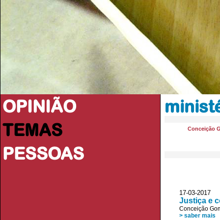
OPINIÃO
minist
TEMAS
Conceição 
PESSOAS
17-03-2017
Justiça e 
Conceição Go
> saber mais