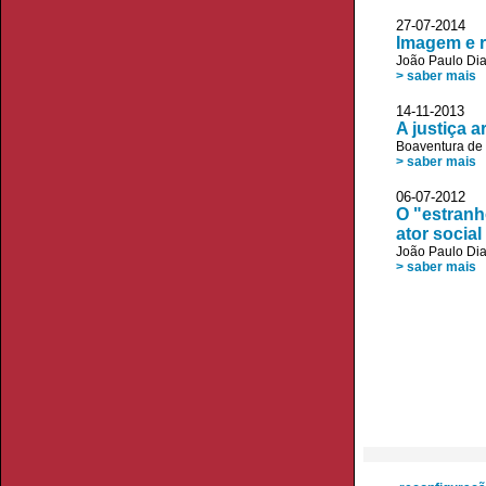
27-07-2014
Imagem e r
João Paulo Di
> saber mais
14-11-2013
A justiça 
Boaventura de
> saber mais
06-07-2012 
O "estranh
ator social 
João Paulo Di
> saber mais