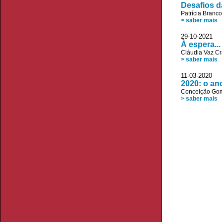
Desafios d
Patrícia Branco
> saber mais
29-10-2021 
À espera...
Cláudia Vaz Cr
> saber mais
11-03-2020
2020: o an
Conceição Go
> saber mais