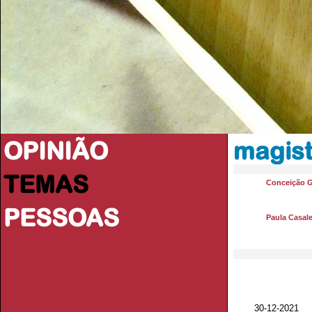
OPINIÃO
magist
TEMAS
Conceição 
PESSOAS
Paula Casale
30-12-2021 