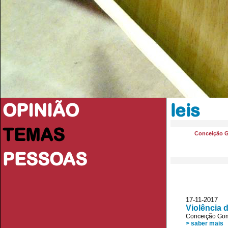
OPINIÃO
leis
TEMAS
Conceição 
PESSOAS
17-11-2017
Violência 
Conceição Go
> saber mais