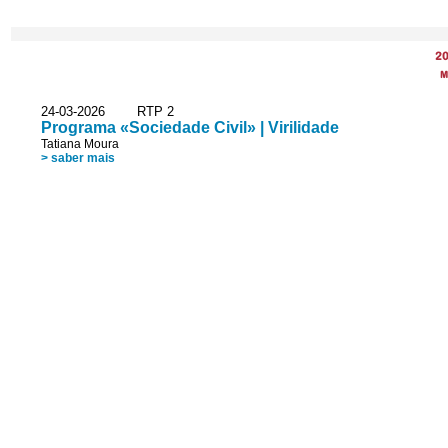
2
M
24-03-2026 RTP 2
Programa «Sociedade Civil» | Virilidade
Tatiana Moura
> saber mais