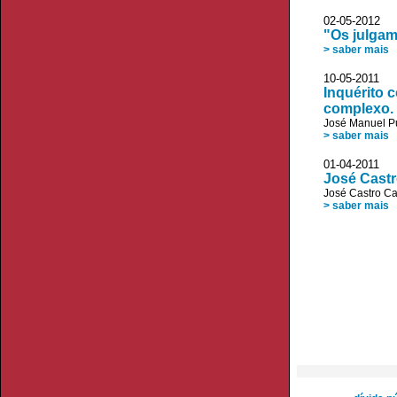
02-05-2012 A
"Os julgam
> saber mais
10-05-2011 
Inquérito c
complexo.
José Manuel P
> saber mais
01-04-2011 
José Castr
José Castro C
> saber mais