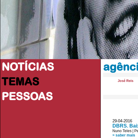
NOTÍCIAS
agênci
TEMAS
José Reis
PESSOAS
29-04-2016
DBRS. Baix
Nuno Teles
|
Pe
> saber mais