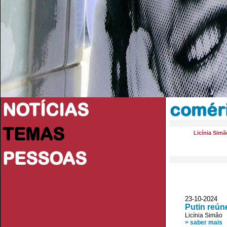
NOTÍCIAS
comér
TEMAS
Licínia Simã
PESSOAS
23-10-2024
Putin reún
Licínia Simão
> saber mais