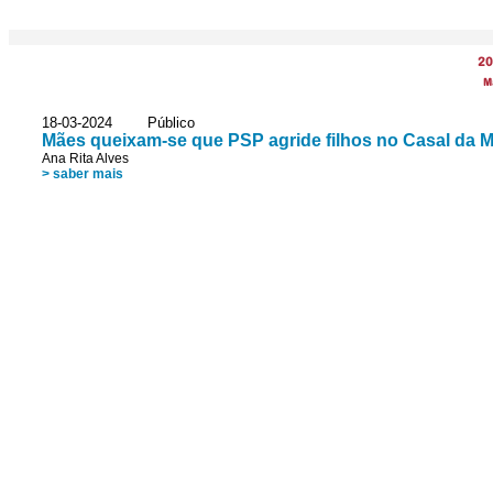
20
M
18-03-2024 Público
Mães queixam-se que PSP agride filhos no Casal da M
Ana Rita Alves
> saber mais