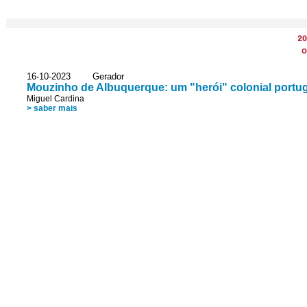
20
O
16-10-2023 Gerador
Mouzinho de Albuquerque: um "herói" colonial portu
Miguel Cardina
> saber mais