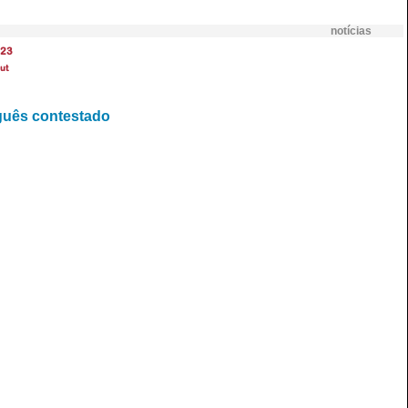
notícias
23
ut
guês contestado