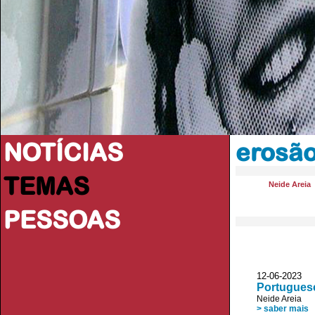
NOTÍCIAS
erosã
TEMAS
Neide Areia
PESSOAS
12-06-2023 V
Portuguese
Neide Areia
> saber mais