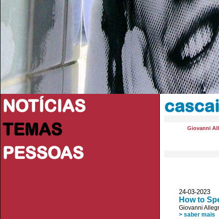
NOTÍCIAS
casca
TEMAS
Giovanni All
PESSOAS
24-03-2023 
How to Sp
Giovanni Allegr
> saber mais