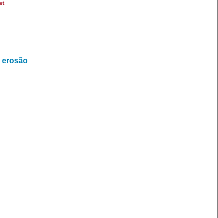
et
a erosão