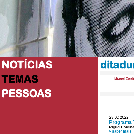
NOTÍCIAS
ditadu
TEMAS
Miguel Card
PESSOAS
23-02-202
Programa '
Miguel Cardin
> saber mais