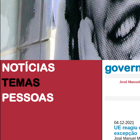
NOTÍCIAS
gover
TEMAS
José Manue
PESSOAS
04-12-2021
UE reagiu 
excepção
José Manuel 