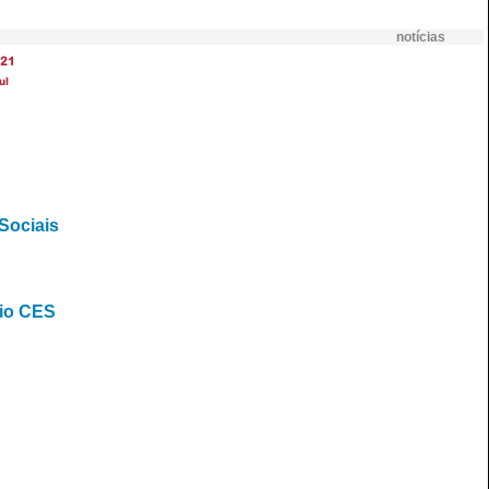
notícias
21
ul
Sociais
mio CES