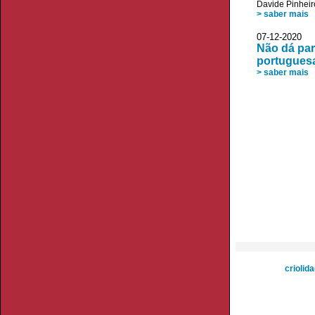
Davide Pinheir
> saber mais
07-12-2020 
Não dá para
portugues
> saber mais
criolid