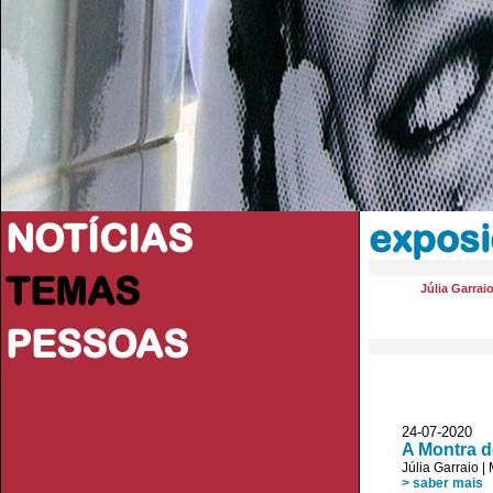
NOTÍCIAS
exposi
TEMAS
Júlia Garrai
PESSOAS
24-07-202
A Montra d
Júlia Garraio
|
> saber mais