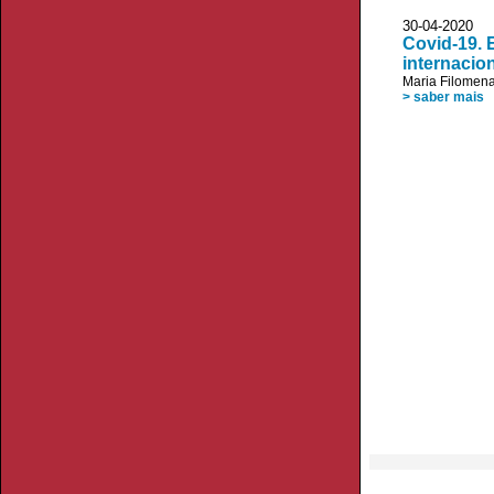
30-04-2020 V
Covid-19. 
internacio
Maria Filomen
> saber mais