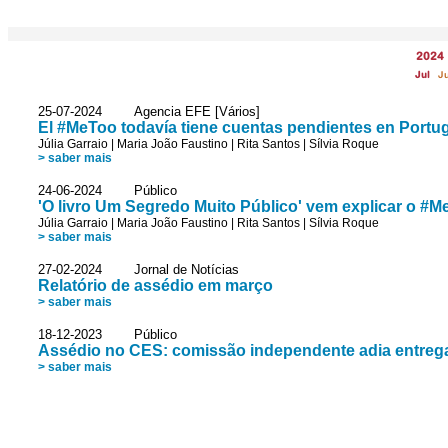
2024
Jul
J
25-07-2024 Agencia EFE [Vários]
El #MeToo todavía tiene cuentas pendientes en Portu
Júlia Garraio
|
Maria João Faustino
|
Rita Santos
|
Sílvia Roque
> saber mais
24-06-2024 Público
'O livro Um Segredo Muito Público' vem explicar o #
Júlia Garraio
|
Maria João Faustino
|
Rita Santos
|
Sílvia Roque
> saber mais
27-02-2024 Jornal de Notícias
Relatório de assédio em março
> saber mais
18-12-2023 Público
Assédio no CES: comissão independente adia entrega 
> saber mais