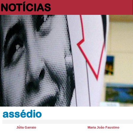
NOTÍCIAS
assédio
Júlia Garraio
Maria João Faustino