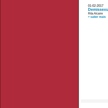
01-02-2017 D
Demissexua
Rita Alcaire
> saber mais