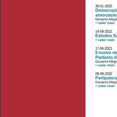
30-01-2025 
Democrazia 
associazio
Giovanni Allegr
> saber mais
14-09-2022 
Estudos So
> saber mais
17-06-2021 R
Il nuovo re
Parliamo d
Giovanni Allegr
> saber mais
08-09-2020 
Partipator
Giovanni Allegr
> saber mais