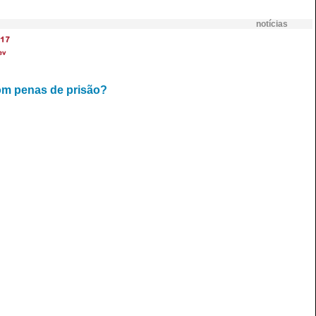
notícias
17
ev
om penas de prisão?