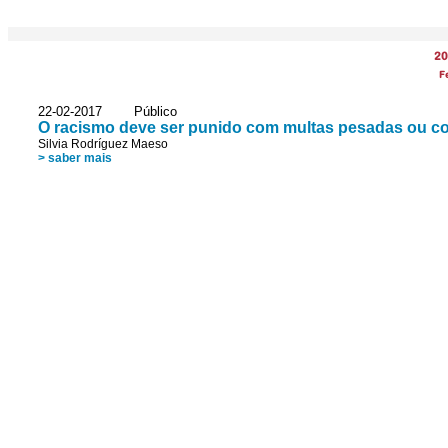
20
F
22-02-2017 Público
O racismo deve ser punido com multas pesadas ou c
Silvia Rodríguez Maeso
> saber mais