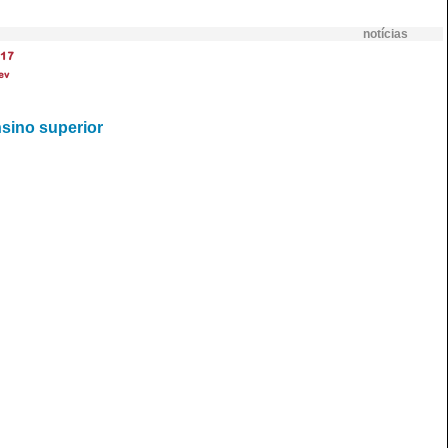
notícias
17
ev
nsino superior