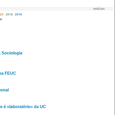
notícias
22
2018
2016
br
a Sociologia
 na FEUC
ional
e é «laboratório» da UC