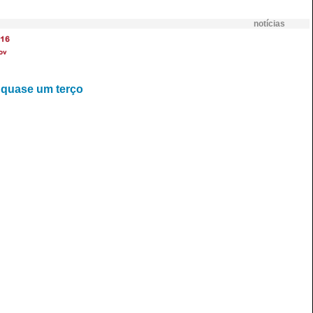
notícias
16
ov
o quase um terço