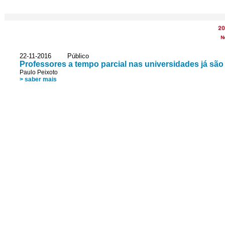
20
N
22-11-2016 Público
Professores a tempo parcial nas universidades já sã
Paulo Peixoto
> saber mais