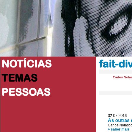
NOTÍCIAS
fait-di
TEMAS
Carlos Nola
PESSOAS
02-07-2016
As outras 
Carlos Nolasc
> saber mais