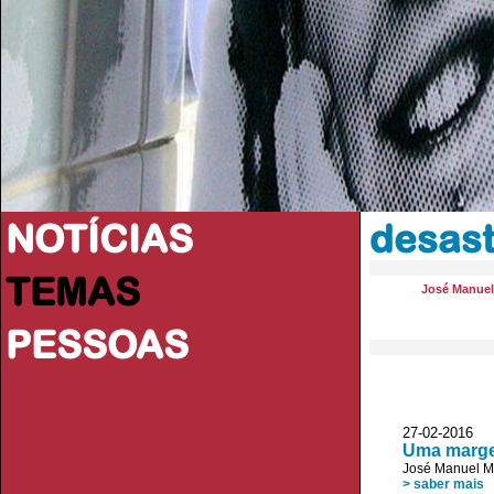
NOTÍCIAS
desast
TEMAS
José Manue
PESSOAS
27-02-2016
Uma marge
José Manuel 
> saber mais