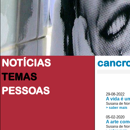
NOTÍCIAS
cancr
TEMAS
PESSOAS
29-08-2022
A vida é u
Susana de No
> saber mais
05-02-2020
A arte com
Susana de No